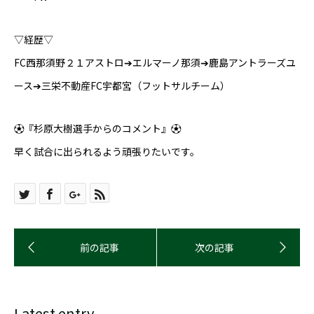
▽経歴▽
FC西那須野２１アストロ➔エルマーノ那須➔鹿島アントラーズユ
ース➔三栄不動産FC宇都宮（フットサルチーム）
⚽『杉原大樹選手からのコメント』⚽
早く試合に出られるよう頑張りたいです。
Latest entry