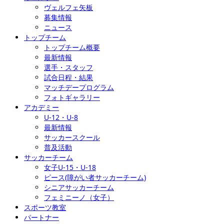
ヴェルフェ矢板
募集情報
ニュース
トップチーム
トップチーム概要
最新情報
選手・スタッフ
試合日程・結果
マッチデープログラム
フォトギャラリー
アカデミー
U-12・U-8
最新情報
サッカースクール
普及活動
サッカーチーム
女子U-15・U-18
ピース(障がい者サッカーチーム)
シニアサッカーチーム
フェミニーノ（女子）
スポーツ教室
パートナー