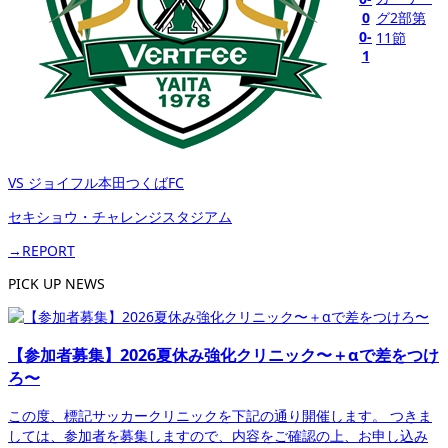
0
0-
1
VS ジョイフル本田つくばFC
セキショウ・チャレンジスタジアム
→REPORT
PICK UP NEWS
【参加者募集】2026夏休み強化クリニック〜＋αで差をつけ
ろ〜
この度、標記サッカークリニックを下記の通り開催します。 つきま
しては、参加者を募集しますので、内容をご確認の上、お申し込み