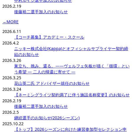
中村ルイジ選手加入のお知らせ
2026.2.19
後藤裕二選手加入のお知らせ
→MORE
2026.6.11
【コーチ募集】アカデミー・スクール
2026.4.2
ニッキー株式会社(Kappa)とオフィシャルサプライヤー契約締
結のお知らせ
2026.3.26
巣立ち、挑み、還る。——ヴェルフェ矢板が描く「循環」とい
う希望 ― 二人の帰還に寄せて ―
2026.3.25
花山英二氏 アドバイザー就任のお知らせ
2026.3.24
【ネーミングライツ契約満了に伴う施設名称変更】のお知らせ
2026.2.19
後藤裕二選手加入のお知らせ
2026.2.5
継続選手のお知らせ(2026シーズン)
2025.10.22
【トップ】2026シーズンに向けた練習参加型セレクション申