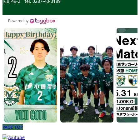
広町49-2
tel. 0287-43-3189
Powered by
PAGE TOP