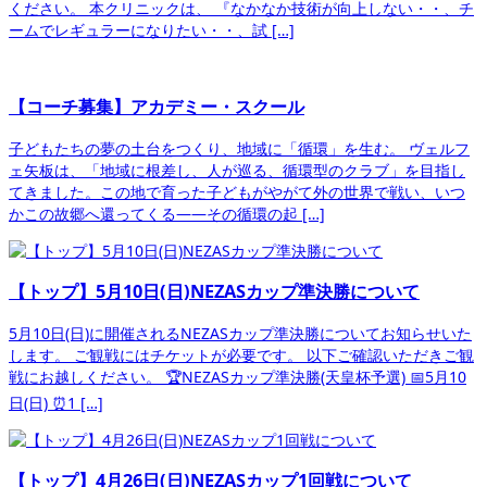
ください。 本クリニックは、 『なかなか技術が向上しない・・、チ
ームでレギュラーになりたい・・、試 […]
【コーチ募集】アカデミー・スクール
子どもたちの夢の土台をつくり、地域に「循環」を生む。 ヴェルフ
ェ矢板は、「地域に根差し、人が巡る、循環型のクラブ」を目指し
てきました。この地で育った子どもがやがて外の世界で戦い、いつ
かこの故郷へ還ってくる——その循環の起 […]
【トップ】5月10日(日)NEZASカップ準決勝について
5月10日(日)に開催されるNEZASカップ準決勝についてお知らせいた
します。 ご観戦にはチケットが必要です。 以下ご確認いただきご観
戦にお越しください。 🏆NEZASカップ準決勝(天皇杯予選) 📅5月10
日(日) ⏰1 […]
【トップ】4月26日(日)NEZASカップ1回戦について