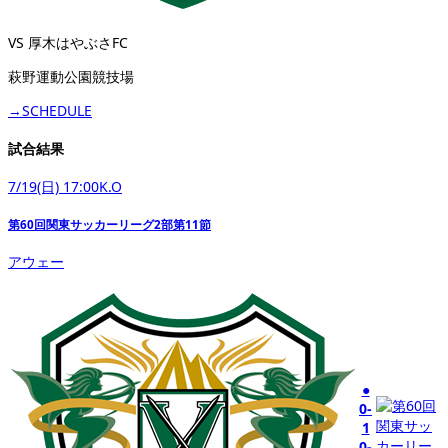
VS 厚木はやぶさFC
萩野運動公園競技場
→SCHEDULE
試合結果
7/19(日) 17:00K.O
第60回関東サッカーリーグ2部第11節
アウェー
●
0-
1
0-