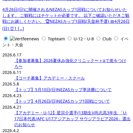
4月26日(日)に開催されるNEZASカップ1回戦についてお知らせいた
します。 ご観戦にはチケットが必要です。 以下ご確認いただきご観
戦にお越しください。 🏆NEZASカップ1回戦(天皇杯予選) 📅4月26日
(日) ⏰1 […]
Topteam
U-12・U-8
Club
イベ
ント・大会
2026.6.17
【参加者募集】2026夏休み強化クリニック〜＋αで差をつけ
ろ〜
2026.6.11
【コーチ募集】アカデミー・スクール
2026.5.8
【トップ】5月10日(日)NEZASカップ準決勝について
2026.4.23
【トップ】4月26日(日)NEZASカップ1回戦について
2026.4.21
【アカデミー・U-12】星宗介選手(13期生)/尚志高3年生 「U-
17日本代表/AFC U17アジアカップ サウジアラビア2026」選出
のお知らせ
2026.4.2