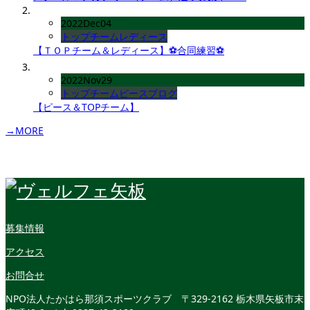
2022
Dec
04
トップチーム
レディース
【ＴＯＰチーム＆レディース】⚽合同練習⚽
2022
Nov
29
トップチーム
ピース
ブログ
【ピース＆TOPチーム】
→MORE
募集情報
アクセス
お問合せ
NPO法人たかはら那須スポーツクラブ
〒329-2162 栃木県矢板市末