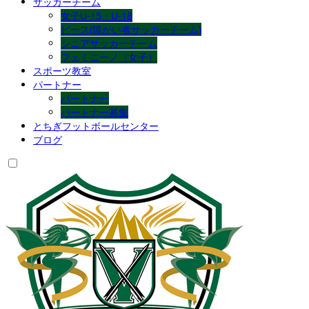
サッカーチーム
女子U-15・U-18
ピース(障がい者サッカーチーム)
シニアサッカーチーム
フェミニーノ（女子）
スポーツ教室
パートナー
パートナー
パートナー募集
とちぎフットボールセンター
ブログ