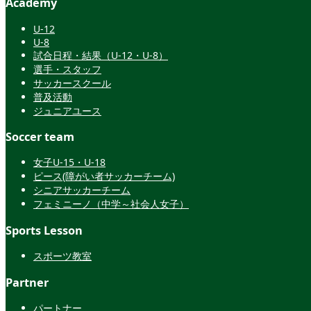
Academy
U-12
U-8
試合日程・結果（U-12・U-8）
選手・スタッフ
サッカースクール
普及活動
ジュニアユース
Soccer team
女子U-15・U-18
ピース(障がい者サッカーチーム)
シニアサッカーチーム
フェミニーノ（中学～社会人女子）
Sports Lesson
スポーツ教室
Partner
パートナー