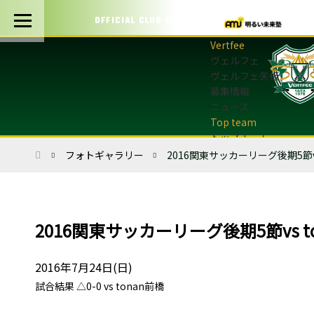
OFFICIAL CLUB PARTNERS
ヴェルフェ
ヴェルフェ矢板
募集情報
ニュース
トップチーム
トップチーム概要
ホーム
フォトギャラリー
2016関東サッカーリーグ後期5節vs
最新情報
選手・スタッフ
試合日程・結果
マッチデープログラム
2016関東サッカーリーグ後期5節vs t
フォトギャラリー
アカデミー
2016年7月24日(日)
U-12・U-8
試合結果 △0-0 vs tonan前橋
最新情報
サッカースクール