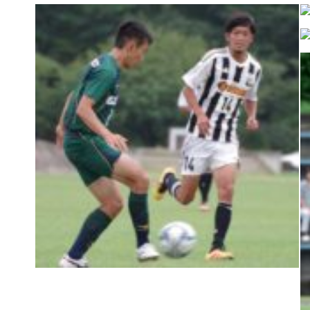
普及活動
サッカーチーム
女子U-15・U-18
ピース(障がい者サッカ
シニアサッカーチーム
フェミニーノ（女子）
スポーツ教室
パートナー
パートナー
パートナー募集
とちぎフットボールセ
ブログ