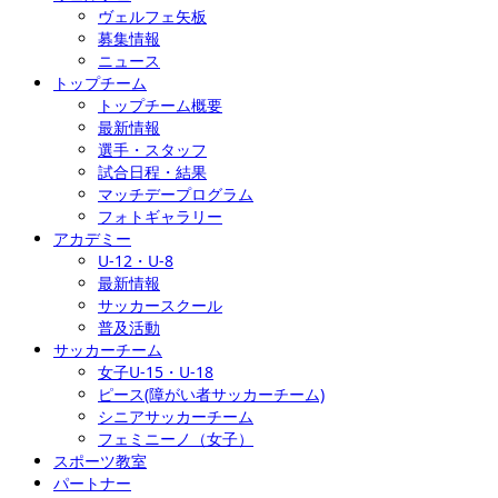
ヴェルフェ矢板
募集情報
ニュース
トップチーム
トップチーム概要
最新情報
選手・スタッフ
試合日程・結果
マッチデープログラム
フォトギャラリー
アカデミー
U-12・U-8
最新情報
サッカースクール
普及活動
サッカーチーム
女子U-15・U-18
ピース(障がい者サッカーチーム)
シニアサッカーチーム
フェミニーノ（女子）
スポーツ教室
パートナー