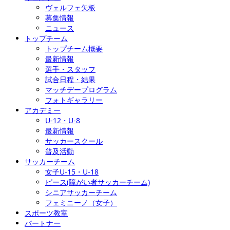
ヴェルフェ矢板
募集情報
ニュース
トップチーム
トップチーム概要
最新情報
選手・スタッフ
試合日程・結果
マッチデープログラム
フォトギャラリー
アカデミー
U-12・U-8
最新情報
サッカースクール
普及活動
サッカーチーム
女子U-15・U-18
ピース(障がい者サッカーチーム)
シニアサッカーチーム
フェミニーノ（女子）
スポーツ教室
パートナー