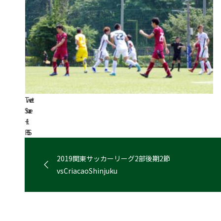
Tweet
Share
+1
RSS
2019関東サッカーリーグ2部後期2節
vsCriacaoShinjuku