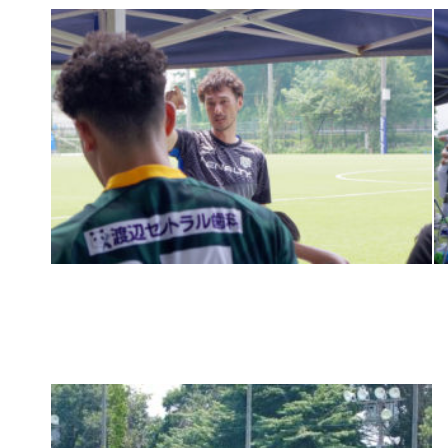
普及活動
サッカーチーム
女子U-15・U-18
ピース(障がい者サッカ
シニアサッカーチーム
フェミニーノ（女子）
スポーツ教室
パートナー
パートナー
パートナー募集
とちぎフットボールセ
ブログ