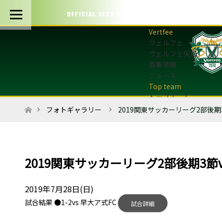
OFFICIAL CLUB PARTNERS
ヴェルフェ
ヴェルフェ矢板
募集情報
ニュース
トップチーム
トップチーム概要
ホーム
フォトギャラリー
2019関東サッカーリーグ2部後期
最新情報
選手・スタッフ
試合日程・結果
マッチデープログラム
2019関東サッカーリーグ2部後期3節
フォトギャラリー
アカデミー
2019年7月28日(日)
U-12・U-8
試合結果 ●1-2vs 早大ア式FC
試合詳細
最新情報
サッカースクール