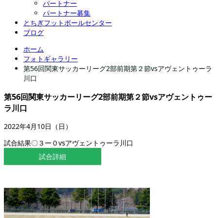
パートナー
パートナー募集
とちぎフットボールセンター
ブログ
ホーム
フォトギャラリー
第56回関東サッカーリーグ2部前期第２節vsアヴェントゥーラ
川口
第56回関東サッカーリーグ2部前期第２節vsアヴェントゥー
ラ川口
2022年4月10日（日）
試合結果〇３ー０vsアヴェントゥーラ川口
試合詳細