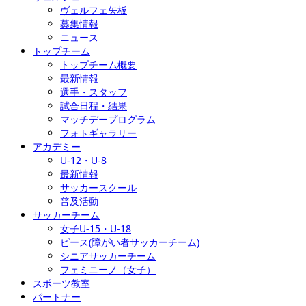
ヴェルフェ矢板
募集情報
ニュース
トップチーム
トップチーム概要
最新情報
選手・スタッフ
試合日程・結果
マッチデープログラム
フォトギャラリー
アカデミー
U-12・U-8
最新情報
サッカースクール
普及活動
サッカーチーム
女子U-15・U-18
ピース(障がい者サッカーチーム)
シニアサッカーチーム
フェミニーノ（女子）
スポーツ教室
パートナー