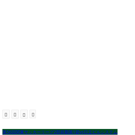
第56回関東サッカーリーグ2部前期第1節vs日立ビルシステム