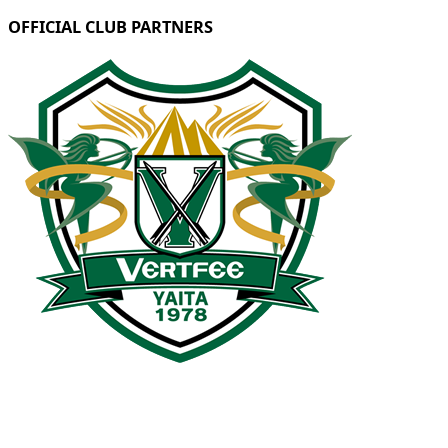
OFFICIAL CLUB PARTNERS