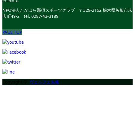
NPO法人たかはら那須スポーツクラブ
〒329-2162 栃木県矢板市末
広町49-2
tel. 0287-43-3189
PAGE TOP
Copyright ©
ヴェルフェ矢板