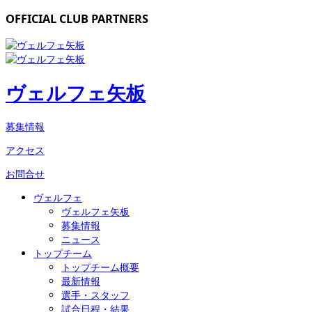
OFFICIAL CLUB PARTNERS
ヴェルフェ矢板
募集情報
アクセス
お問合せ
ヴェルフェ
ヴェルフェ矢板
募集情報
ニュース
トップチーム
トップチーム概要
最新情報
選手・スタッフ
試合日程・結果