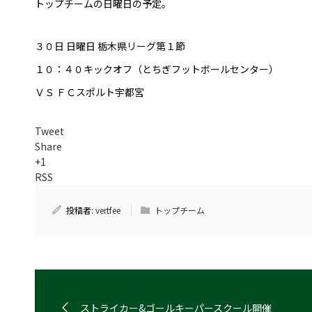
トップチームの日曜日の予定。
普及活動
サッカーチーム
３０日 日曜日 栃木県リーグ第１節
女子U-15・U-18
１０：４０キックオフ（とちぎフットボールセンター）
ピース(障がい者サッカ
シニアサッカーチーム
ＶＳ ＦＣスポルト宇都宮
フェミニーノ（女子）
Tweet
スポーツ教室
Share
+1
パートナー
RSS
パートナー
パートナー募集
投稿者:
vertfee
トップチーム
とちぎフットボールセ
ブログ
ストライカー&ゴールキーパースクール開催