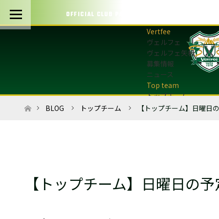
OFFICIAL CLUB PARTNERS
ヴェルフェ
ヴェルフェ矢板
募集情報
ニュース
トップチーム
トップチーム概要
ホーム
BLOG
トップチーム
【トップチーム】日曜日
最新情報
選手・スタッフ
試合日程・結果
マッチデープログラム
フォトギャラリー
【トップチーム】日曜日の予
アカデミー
U-12・U-8
最新情報
サッカースクール