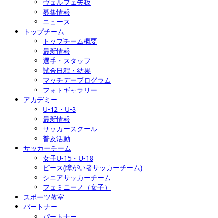
ヴェルフェ矢板
募集情報
ニュース
トップチーム
トップチーム概要
最新情報
選手・スタッフ
試合日程・結果
マッチデープログラム
フォトギャラリー
アカデミー
U-12・U-8
最新情報
サッカースクール
普及活動
サッカーチーム
女子U-15・U-18
ピース(障がい者サッカーチーム)
シニアサッカーチーム
フェミニーノ（女子）
スポーツ教室
パートナー
パートナー