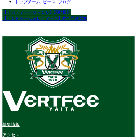
トップチーム
,
ピース
,
ブログ
【アカデミー・Ｕ－１０】活動報告
【ＴＯＰチーム＆レディース】⚽合同練習⚽
募集情報
アクセス