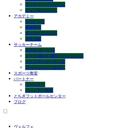
マッチデープログラム
フォトギャラリー
アカデミー
U-12・U-8
最新情報
サッカースクール
普及活動
サッカーチーム
女子U-15・U-18
ピース(障がい者サッカーチーム)
シニアサッカーチーム
フェミニーノ（女子）
スポーツ教室
パートナー
パートナー
パートナー募集
とちぎフットボールセンター
ブログ
ヴェルフェ