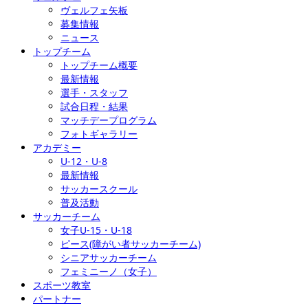
ヴェルフェ矢板
募集情報
ニュース
トップチーム
トップチーム概要
最新情報
選手・スタッフ
試合日程・結果
マッチデープログラム
フォトギャラリー
アカデミー
U-12・U-8
最新情報
サッカースクール
普及活動
サッカーチーム
女子U-15・U-18
ピース(障がい者サッカーチーム)
シニアサッカーチーム
フェミニーノ（女子）
スポーツ教室
パートナー