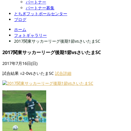
パートナー
パートナー募集
とちぎフットボールセンター
ブログ
ホーム
フォトギャラリー
2017関東サッカーリーグ後期1節vsさいたまSC
2017関東サッカーリーグ後期1節vsさいたまSC
2017年7月16日(日)
試合結果 ○2-0vsさいたまSC
試合詳細