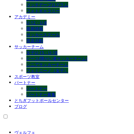
マッチデープログラム
フォトギャラリー
アカデミー
U-12・U-8
最新情報
サッカースクール
普及活動
サッカーチーム
女子U-15・U-18
ピース(障がい者サッカーチーム)
シニアサッカーチーム
フェミニーノ（女子）
スポーツ教室
パートナー
パートナー
パートナー募集
とちぎフットボールセンター
ブログ
ヴェルフェ