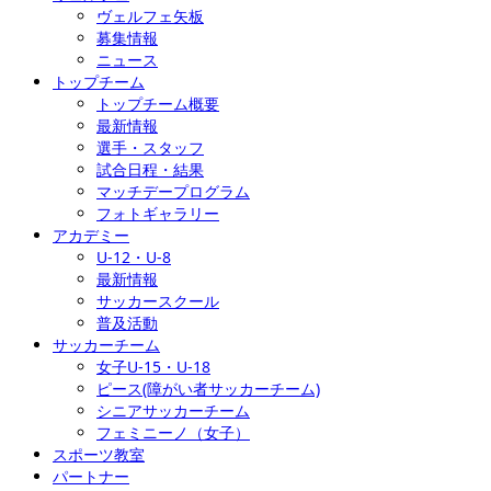
ヴェルフェ矢板
募集情報
ニュース
トップチーム
トップチーム概要
最新情報
選手・スタッフ
試合日程・結果
マッチデープログラム
フォトギャラリー
アカデミー
U-12・U-8
最新情報
サッカースクール
普及活動
サッカーチーム
女子U-15・U-18
ピース(障がい者サッカーチーム)
シニアサッカーチーム
フェミニーノ（女子）
スポーツ教室
パートナー