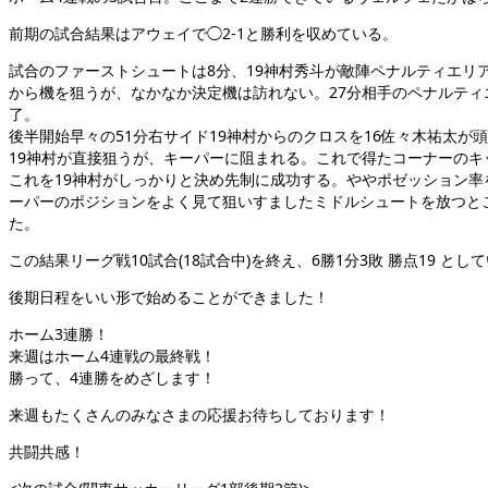
前期の試合結果はアウェイで◯2-1と勝利を収めている。
試合のファーストシュートは8分、19神村秀斗が敵陣ペナルティエリ
から機を狙うが、なかなか決定機は訪れない。27分相手のペナルテ
了。
後半開始早々の51分右サイド19神村からのクロスを16佐々木祐太
19神村が直接狙うが、キーパーに阻まれる。これで得たコーナーのキ
これを19神村がしっかりと決め先制に成功する。ややポゼッション率を
ーパーのポジションをよく見て狙いすましたミドルシュートを放つとこ
た。
この結果リーグ戦10試合(18試合中)を終え、6勝1分3敗 勝点19 とし
後期日程をいい形で始めることができました！
ホーム3連勝！
来週はホーム4連戦の最終戦！
勝って、4連勝をめざします！
来週もたくさんのみなさまの応援お待ちしております！
共闘共感！