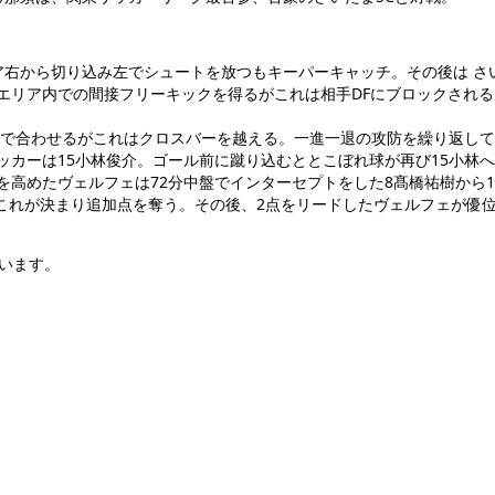
ア右から切り込み左でシュートを放つもキーパーキャッチ。その後は さ
ィエリア内での間接フリーキックを得るがこれは相手DFにブロックされ
が頭で合わせるがこれはクロスバーを越える。一進一退の攻防を繰り返し
ッカーは15小林俊介。ゴール前に蹴り込むととこぼれ球が再び15小林
高めたヴェルフェは72分中盤でインターセプトをした8髙橋祐樹から1
れが決まり追加点を奪う。その後、2点をリードしたヴェルフェが優位
ています。