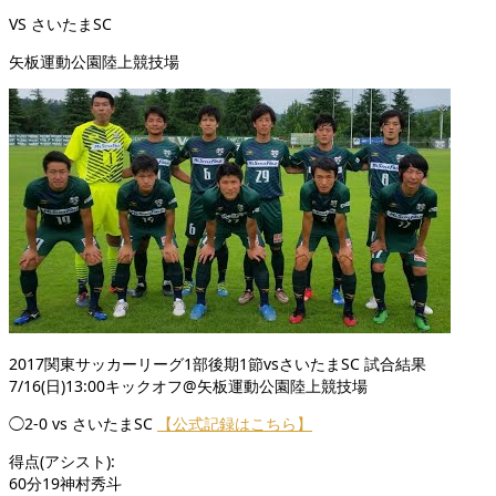
VS さいたまSC
矢板運動公園陸上競技場
2017関東サッカーリーグ1部後期1節vsさいたまSC 試合結果
7/16(日)13:00キックオフ@矢板運動公園陸上競技場
◯2-0 vs さいたまSC
【公式記録はこちら】
得点(アシスト):
60分19神村秀斗