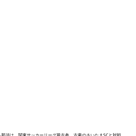
ら那須は、関東サッカーリーグ最古参、古豪のさいたまSCと対戦。