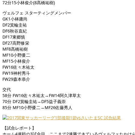
72分15小林俊介(8髙橋祐樹)
ヴェルフェ スターティングメンバー
GK1小林庸尚
DF2箕輪圭祐
DF6秋谷直紀
DF17東郷慎
DF27高野修栄
MF8髙橋祐樹
MF10小野優二
MF15小林俊介
FW16佐々木祐太
FW19神村秀斗
FW29森本恭介
交代
58分 FW16佐々木祐太→FW14阿久津草太
70分 DF2箕輪圭祐→DF5益子義崇
85分 MF10小野優二→MF26佐藤秀人
【試合レポート】
ホーム4連戦の3試合目。ここまで2連勝できているヴェルフェたかは