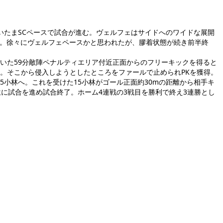
いたまSCペースで試合が進む。ヴェルフェはサイドへのワイドな展開
る。徐々にヴェルフェペースかと思われたが、膠着状態が続き前半終
ていた59分敵陣ペナルティエリア付近正面からのフリーキックを得ると
へ。そこから侵入しようとしたところをファールで止められPKを獲得。
5小林へ。これを受けた15小林がゴール正面約30mの距離から相手キ
に試合を進め試合終了。ホーム4連戦の3戦目を勝利で終え3連勝とし