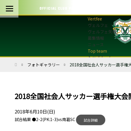
OFFICIAL CLUB PARTNERS
ヴェルフェ
ヴェルフェ矢板
募集情報
ニュース
トップチーム
トップチーム概要
ホーム
フォトギャラリー
2018全国社会人サッカー選手権大
最新情報
選手・スタッフ
試合日程・結果
マッチデープログラム
2018全国社会人サッカー選手権大会関
フォトギャラリー
アカデミー
2018年6月10日(日)
U-12・U-8
試合結果 ●2-2(PK:1-3)vs南葛SC
試合詳細
最新情報
サッカースクール