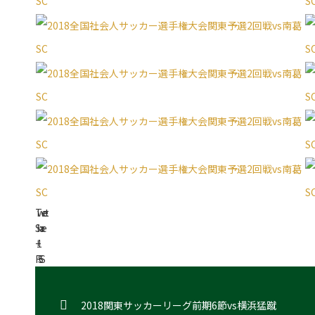
Tweet
Share
+1
RSS
2018関東サッカーリーグ前期6節vs横浜猛蹴