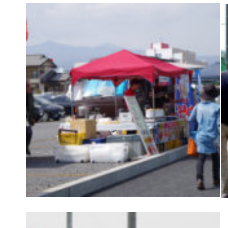
普及活動
サッカーチーム
女子U-15・U-18
ピース(障がい者サッカ
シニアサッカーチーム
フェミニーノ（女子）
スポーツ教室
パートナー
パートナー
パートナー募集
とちぎフットボールセ
ブログ