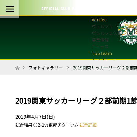
OFFICIAL CLUB PARTNERS
ヴェルフェ
ヴェルフェ矢板
募集情報
ニュース
トップチーム
トップチーム概要
ホーム
フォトギャラリー
2019関東サッカーリーグ２部前
最新情報
選手・スタッフ
試合日程・結果
マッチデープログラム
2019関東サッカーリーグ２部前期1
フォトギャラリー
アカデミー
2019年4月7日(日)
U-12・U-8
試合結果 ○2-1vs東邦チタニウム
試合詳細
最新情報
サッカースクール