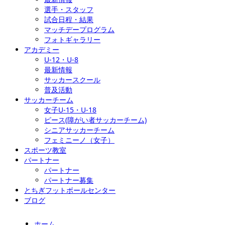
選手・スタッフ
試合日程・結果
マッチデープログラム
フォトギャラリー
アカデミー
U-12・U-8
最新情報
サッカースクール
普及活動
サッカーチーム
女子U-15・U-18
ピース(障がい者サッカーチーム)
シニアサッカーチーム
フェミニーノ（女子）
スポーツ教室
パートナー
パートナー
パートナー募集
とちぎフットボールセンター
ブログ
ホーム