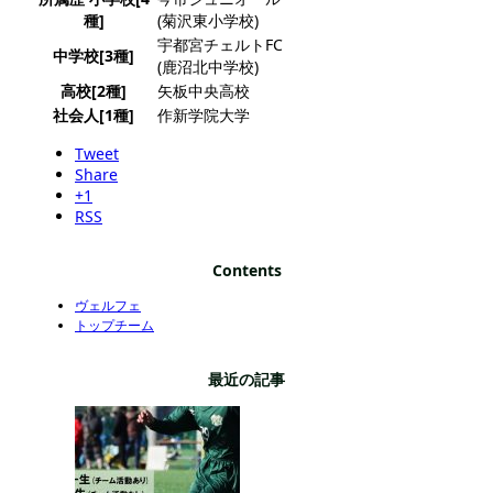
種]
(菊沢東小学校)
宇都宮チェルトFC
中学校[3種]
(鹿沼北中学校)
高校[2種]
矢板中央高校
社会人[1種]
作新学院大学
Tweet
Share
+1
RSS
Contents
ヴェルフェ
トップチーム
最近の記事