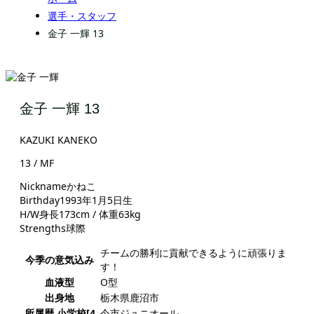
選手・スタッフ
金子 一輝 13
金子 一輝 13
KAZUKI KANEKO
13 / MF
Nickname
かねこ
Birthday
1993年1月5日生
H/W
身長173cm / 体重63kg
Strengths
球際
チームの勝利に貢献できるように頑張りま
今季の意気込み
す！
血液型
O型
出身地
栃木県鹿沼市
所属歴 小学校[4
今市ジュニオール