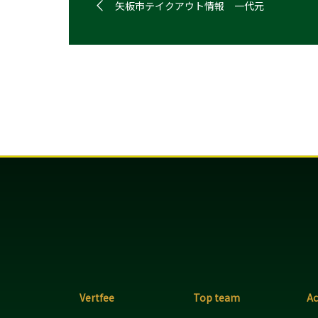
矢板市テイクアウト情報 一代元
Vertfee
Top team
A