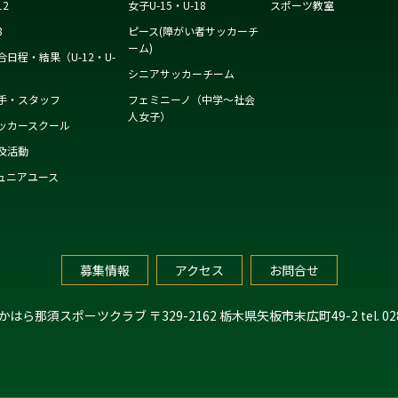
12
女子U-15・U-18
スポーツ教室
8
ピース(障がい者サッカーチ
ーム)
合日程・結果（U-12・U-
）
シニアサッカーチーム
手・スタッフ
フェミニーノ（中学～社会
人女子）
ッカースクール
及活動
ュニアユース
募集情報
アクセス
お問合せ
たかはら那須スポーツクラブ
〒329-2162 栃木県矢板市末広町49-2
tel. 0