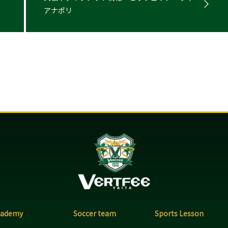
アナポリ
cademy
Soccer team
Sports Lesson