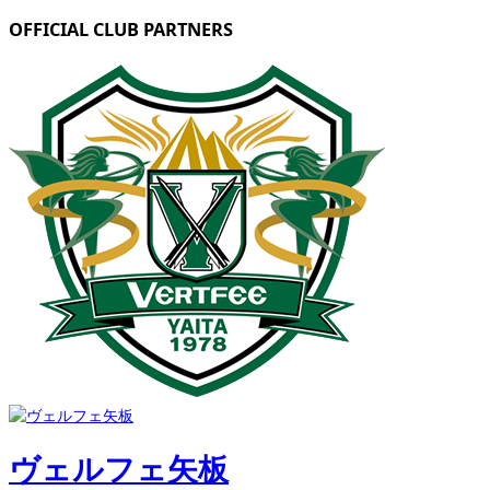
OFFICIAL CLUB PARTNERS
ヴェルフェ矢板