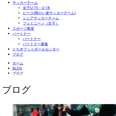
サッカーチーム
女子U-15・U-18
ピース(障がい者サッカーチーム)
シニアサッカーチーム
フェミニーノ（女子）
スポーツ教室
パートナー
パートナー
パートナー募集
とちぎフットボールセンター
ブログ
ホーム
BLOG
ブログ
ブログ