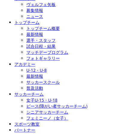
ヴェルフェ矢板
募集情報
ニュース
トップチーム
トップチーム概要
最新情報
選手・スタッフ
試合日程・結果
マッチデープログラム
フォトギャラリー
アカデミー
U-12・U-8
最新情報
サッカースクール
普及活動
サッカーチーム
女子U-15・U-18
ピース(障がい者サッカーチーム)
シニアサッカーチーム
フェミニーノ（女子）
スポーツ教室
パートナー