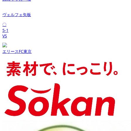
ヴェルフェ矢板
〇
5-1
VS
エリースFC東京