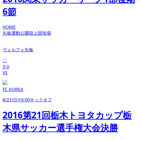
6節
HOME
矢板運動公園陸上競技場
ヴェルフェ矢板
〇
3-0
VS
FC KOREA
8/21(日)16:00キックオフ
2016第21回栃木トヨタカップ栃
木県サッカー選手権大会決勝