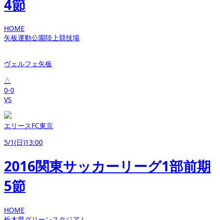
4節
HOME
矢板運動公園陸上競技場
ヴェルフェ矢板
△
0-0
VS
エリースFC東京
5/1(日)13:00
2016関東サッカーリーグ1部前期
5節
HOME
栃木県グリーンスタジアム