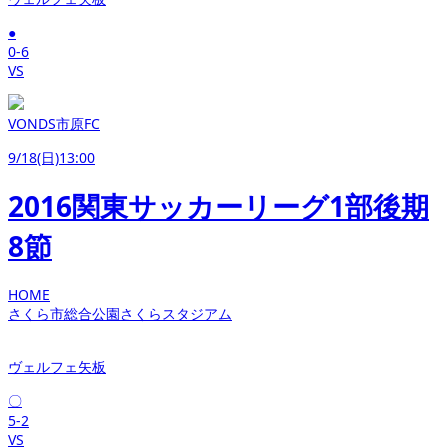
●
0-6
VS
VONDS市原FC
9/18(日)13:00
2016関東サッカーリーグ1部後期
8節
HOME
さくら市総合公園さくらスタジアム
ヴェルフェ矢板
〇
5-2
VS