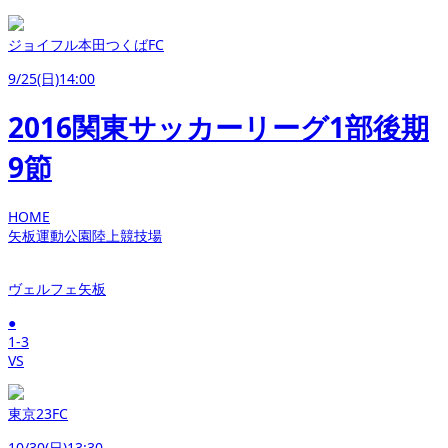
ジョイフル本田つくばFC
9/25(日)14:00
2016関東サッカーリーグ1部後期
9節
HOME
矢板運動公園陸上競技場
ヴェルフェ矢板
●
1-3
VS
東京23FC
10/30(日)13:30