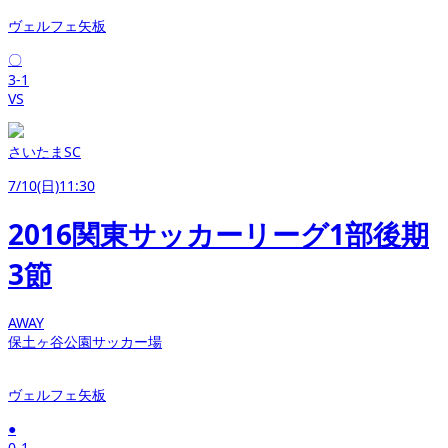
ヴェルフェ矢板
〇
3-1
VS
さいたまSC
7/10(日)11:30
2016関東サッカーリーグ1部後期
3節
AWAY
保土ヶ谷公園サッカー場
ヴェルフェ矢板
●
0-1