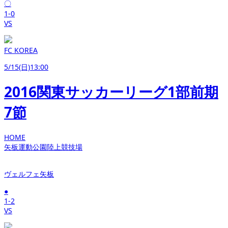
〇
1-0
VS
FC KOREA
5/15(日)13:00
2016関東サッカーリーグ1部前期
7節
HOME
矢板運動公園陸上競技場
ヴェルフェ矢板
●
1-2
VS