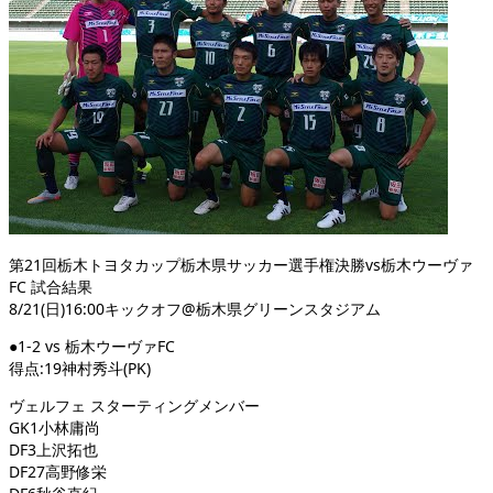
第21回栃木トヨタカップ栃木県サッカー選手権決勝vs栃木ウーヴァ
FC 試合結果
8/21(日)16:00キックオフ@栃木県グリーンスタジアム
●1-2 vs 栃木ウーヴァFC
得点:19神村秀斗(PK)
ヴェルフェ スターティングメンバー
GK1小林庸尚
DF3上沢拓也
DF27高野修栄