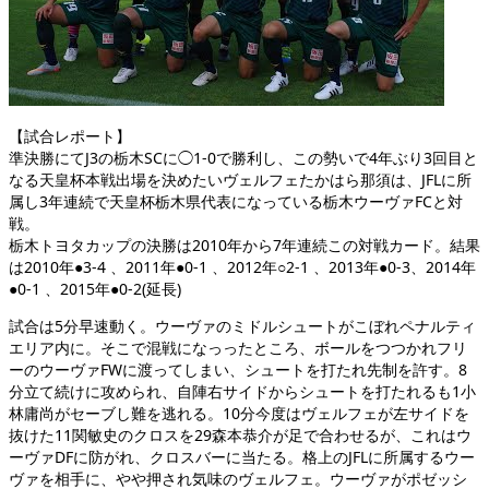
【試合レポート】
準決勝にてJ3の栃木SCに◯1-0で勝利し、この勢いで4年ぶり3回目と
なる天皇杯本戦出場を決めたいヴェルフェたかはら那須は、JFLに所
属し3年連続で天皇杯栃木県代表になっている栃木ウーヴァFCと対
戦。
栃木トヨタカップの決勝は2010年から7年連続この対戦カード。結果
は2010年●3-4 、2011年●0-1 、2012年○2-1 、2013年●0-3、2014年
●0-1 、2015年●0-2(延長)
試合は5分早速動く。ウーヴァのミドルシュートがこぼれペナルティ
エリア内に。そこで混戦になっったところ、ボールをつつかれフリ
ーのウーヴァFWに渡ってしまい、シュートを打たれ先制を許す。8
分立て続けに攻められ、自陣右サイドからシュートを打たれるも1小
林庸尚がセーブし難を逃れる。10分今度はヴェルフェが左サイドを
抜けた11関敏史のクロスを29森本恭介が足で合わせるが、これはウ
ーヴァDFに防がれ、クロスバーに当たる。格上のJFLに所属するウー
ヴァを相手に、やや押され気味のヴェルフェ。ウーヴァがポゼッシ