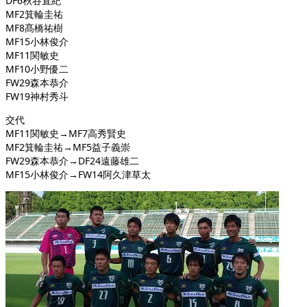
DF6秋谷直紀
MF2箕輪圭祐
MF8髙橋祐樹
MF15小林俊介
MF11関敏史
MF10小野優二
FW29森本恭介
FW19神村秀斗
交代
MF11関敏史→MF7高秀賢史
MF2箕輪圭祐→MF5益子義崇
FW29森本恭介→DF24遠藤雄二
MF15小林俊介→FW14阿久津草太