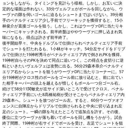
ョンをしながら、タイミングを見計らう様相。しかし、お互いに決
定的な場面は作れない。33分ヴェルフェがボールを回しながら、ウ
ーヴァの隙を伺いゴールに迫るもシュートまではいけない。39分相
手のペナルティエリア少し手前でフリーキックを獲得すると、15小
林俊介が直接ゴールを狙う。しかし、これはウーヴァDFに当たりキ
ーパーにキャッチされる。前半終盤はややウーヴァに押し込まれ気
味になるも、得点は許さず前半終了。
後半開始早々、中央をドルブルで仕掛けられペナルティエリア手前
でシュートを打たれるも、1小林がキャッチ。54分左サイドをドリブ
ルで仕掛けた19神村秀斗がペナルティエリア内で倒されPKを獲得。
19神村自らそのPKを決めて同点に追いつく。この得点を皮切りに逆
転といきたいヴェルフェは攻勢に出る。56分29森本恭介ペナルティ
エリア右からシュートを狙うがウーヴァDFに当たりコーナーに。57
分19神村がクロス性のボールをゴール前に放り込むと、前に出てい
た相手キーパーの頭上を越えるが惜しくもボール一つ分ゴール右。
続けて58分11関敏史が左サイド深いところで受けてクロス。ペナル
ティエリア手前にいた8髙橋祐樹が受けそこからペナルティエリア内
29森本へ。シュートを放つがゴール左。すると、60分ウーヴァオフ
ェンスに自陣左からドリブルで仕掛けられると中央に切り込まれ左
足のシュート。一瞬の隙を与えたところで追加点を許す。その後、
優位に立つウーヴァが落ち着いてボールを回し機をうかがう。試合
終了間際、19神村が右サイドでボールを受け、左足でシュートを狙