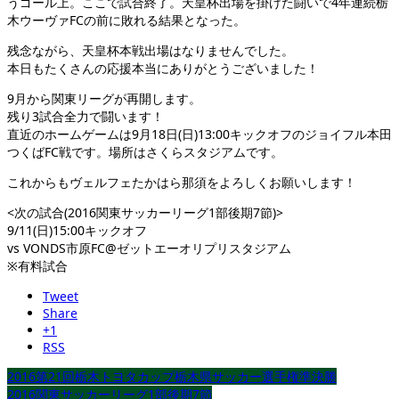
うゴール上。ここで試合終了。天皇杯出場を掛けた闘いで4年連続栃
木ウーヴァFCの前に敗れる結果となった。
残念ながら、天皇杯本戦出場はなりませんでした。
本日もたくさんの応援本当にありがとうございました！
9月から関東リーグが再開します。
残り3試合全力で闘います！
直近のホームゲームは9月18日(日)13:00キックオフのジョイフル本田
つくばFC戦です。場所はさくらスタジアムです。
これからもヴェルフェたかはら那須をよろしくお願いします！
<次の試合(2016関東サッカーリーグ1部後期7節)>
9/11(日)15:00キックオフ
vs VONDS市原FC@ゼットエーオリプリスタジアム
※有料試合
Tweet
Share
+1
RSS
2016第21回栃木トヨタカップ栃木県サッカー選手権準決勝
2016関東サッカーリーグ1部後期7節