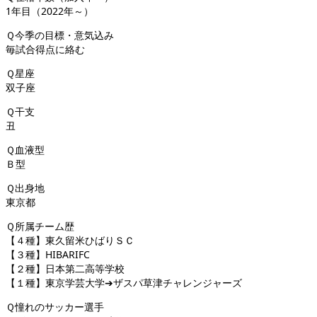
1年目（2022年～）
Ｑ今季の目標・意気込み
毎試合得点に絡む
Ｑ星座
双子座
Ｑ干支
丑
Ｑ血液型
Ｂ型
Ｑ出身地
東京都
Ｑ所属チーム歴
【４種】東久留米ひばりＳＣ
【３種】HIBARIFC
【２種】日本第二高等学校
【１種】東京学芸大学➔ザスパ草津チャレンジャーズ
Ｑ憧れのサッカー選手