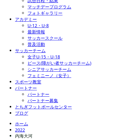
試合日程・結果
マッチデープログラム
フォトギャラリー
アカデミー
U-12・U-8
最新情報
サッカースクール
普及活動
サッカーチーム
女子U-15・U-18
ピース(障がい者サッカーチーム)
シニアサッカーチーム
フェミニーノ（女子）
スポーツ教室
パートナー
パートナー
パートナー募集
とちぎフットボールセンター
ブログ
ホーム
2022
内海大河