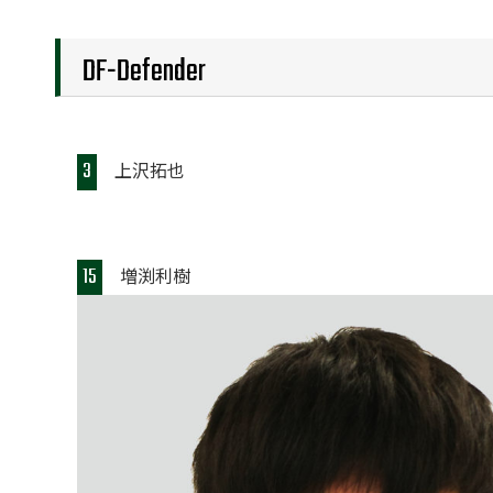
2DF-Defender
3
上沢拓也
15
増渕利樹