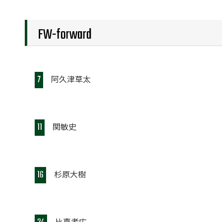
4FW-forward
7
阿久津草太
11
関敏史
16
杉原大樹
比嘉孝広