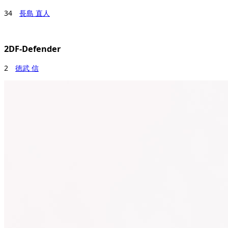
34
長島 直人
2DF-Defender
2
徳武 信