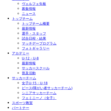
ヴェルフェ矢板
募集情報
ニュース
トップチーム
トップチーム概要
最新情報
選手・スタッフ
試合日程・結果
マッチデープログラム
フォトギャラリー
アカデミー
U-12・U-8
最新情報
サッカースクール
普及活動
サッカーチーム
女子U-15・U-18
ピース(障がい者サッカーチーム)
シニアサッカーチーム
フェミニーノ（女子）
スポーツ教室
パートナー