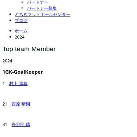
パートナー
パートナー募集
とちぎフットボールセンター
ブログ
ホーム
2024
Top team Member
2024
1GK-GoalKeeper
1
村上 遼真
21
西原 晴翔
31
長谷部 瑞