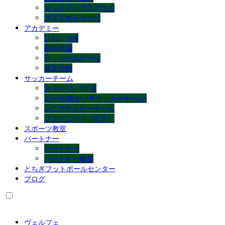
マッチデープログラム
フォトギャラリー
アカデミー
U-12・U-8
最新情報
サッカースクール
普及活動
サッカーチーム
女子U-15・U-18
ピース(障がい者サッカーチーム)
シニアサッカーチーム
フェミニーノ（女子）
スポーツ教室
パートナー
パートナー
パートナー募集
とちぎフットボールセンター
ブログ
ヴェルフェ