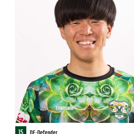
普及活動
サッカーチーム
女子U-15・U-18
ピース(障がい者サッカ
シニアサッカーチーム
フェミニーノ（女子）
スポーツ教室
パートナー
パートナー
パートナー募集
とちぎフットボールセ
ブログ
15
2DF-Defender