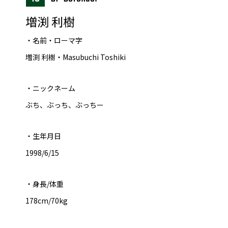
増渕 利樹
・名前・ローマ字
増渕 利樹・Masubuchi Toshiki
・ニックネーム
ぶち、ぶっち、ぶっちー
・生年月日
1998/6/15
・身長/体重
178cm/70kg