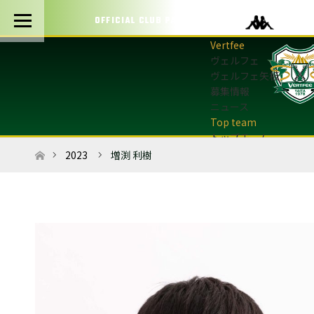
OFFICIAL CLUB PARTNERS
ヴェルフェ
ヴェルフェ矢板
募集情報
ニュース
トップチーム
トップチーム概要
ホーム
2023
増渕 利樹
最新情報
選手・スタッフ
試合日程・結果
マッチデープログラム
フォトギャラリー
アカデミー
U-12・U-8
最新情報
サッカースクール