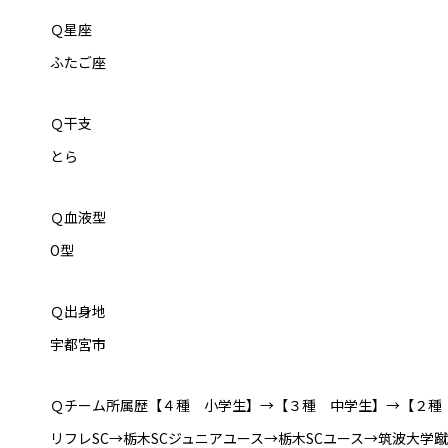
Ｑ星座
ふたご座
Ｑ干支
とら
Ｑ血液型
O型
Ｑ出身地
宇都宮市
Ｑチーム所属歴【４種 小学生】→【３種 中学生】→【２種
リフレSC→栃木SCジュニアユース→栃木SCユース→筑波大学