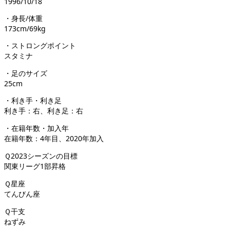
1996/10/18
・身長/体重
173cm/69kg
・ストロングポイント
スタミナ
・足のサイズ
25cm
・利き手・利き足
利き手：右、利き足：右
・在籍年数・加入年
在籍年数：4年目、2020年加入
Ｑ2023シーズンの目標
関東リーグ1部昇格
Ｑ星座
てんびん座
Ｑ干支
ねずみ