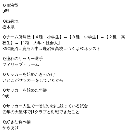
Ｑ血液型
B型
Ｑ出身地
栃木県
Ｑチーム所属歴【４種 小学生】→【３種 中学生】→【２種 高
校生】→【1種 大学・社会人】
KSC鹿沼→鹿沼西中→鹿沼東高校→つくばFCネクスト
Ｑ憧れのサッカー選手
フィリップ・ラーム
Ｑサッカーを始めたきっかけ
いとこがサッカーをしていたから
Ｑサッカーを始めた年齢
9歳
Ｑサッカー人生で一番思い出に残っている試合
去年の天皇杯でJ1クラブと対戦できたこと
Ｑ好きな食べ物
からあげ