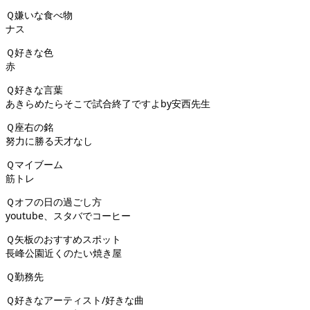
Ｑ嫌いな食べ物
ナス
Ｑ好きな色
赤
Ｑ好きな言葉
あきらめたらそこで試合終了ですよby安西先生
Ｑ座右の銘
努力に勝る天才なし
Ｑマイブーム
筋トレ
Ｑオフの日の過ごし方
youtube、スタバでコーヒー
Ｑ矢板のおすすめスポット
長峰公園近くのたい焼き屋
Ｑ勤務先
Ｑ好きなアーティスト/好きな曲