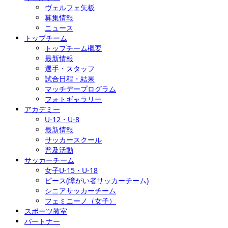
ヴェルフェ矢板
募集情報
ニュース
トップチーム
トップチーム概要
最新情報
選手・スタッフ
試合日程・結果
マッチデープログラム
フォトギャラリー
アカデミー
U-12・U-8
最新情報
サッカースクール
普及活動
サッカーチーム
女子U-15・U-18
ピース(障がい者サッカーチーム)
シニアサッカーチーム
フェミニーノ（女子）
スポーツ教室
パートナー