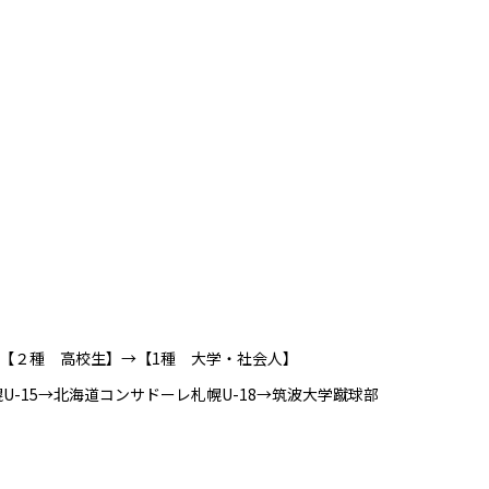
【２種 高校生】→【1種 大学・社会人】
U-15→北海道コンサドーレ札幌U-18→筑波大学蹴球部