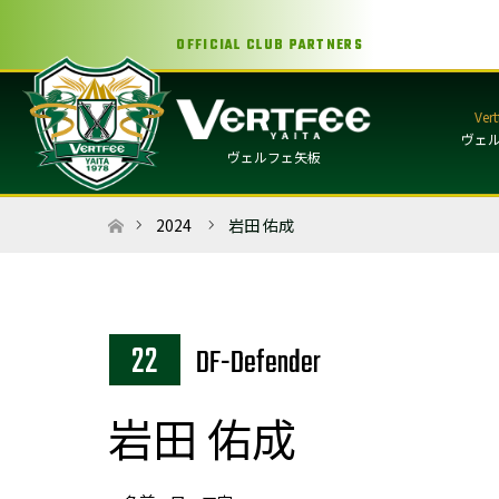
OFFICIAL CLUB PARTNERS
ヴェ
ヴェルフェ矢板
ホーム
2024
岩田 佑成
22
2DF-Defender
岩田 佑成