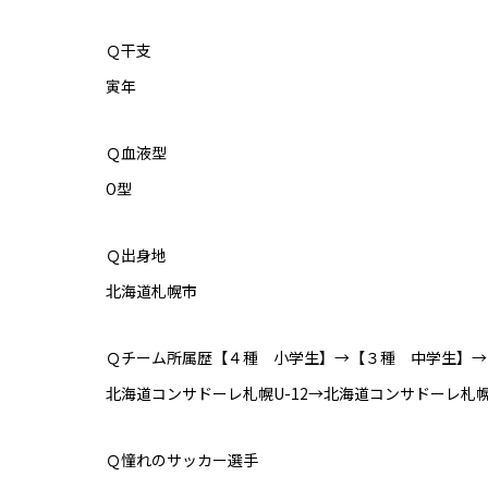
Ｑ干支
寅年
Ｑ血液型
O型
Ｑ出身地
北海道札幌市
Ｑチーム所属歴【４種 小学生】→【３種 中学生】→
北海道コンサドーレ札幌U-12→北海道コンサドーレ札幌
Ｑ憧れのサッカー選手