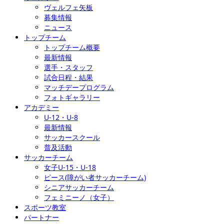
ヴェルフェ矢板
募集情報
ニュース
トップチーム
トップチーム概要
最新情報
選手・スタッフ
試合日程・結果
マッチデープログラム
フォトギャラリー
アカデミー
U-12・U-8
最新情報
サッカースクール
普及活動
サッカーチーム
女子U-15・U-18
ピース(障がい者サッカーチーム)
シニアサッカーチーム
フェミニーノ（女子）
スポーツ教室
パートナー