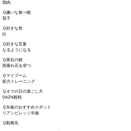
鶏肉
Ｑ嫌いな食べ物
茄子
Ｑ好きな色
白
Ｑ好きな言葉
なるようになる
Ｑ座右の銘
雨垂れ石を穿つ
Ｑマイブーム
筋力トレーニング
Ｑオフの日の過ごし方
DAZN観戦
Ｑ矢板のおすすめスポット
リアンビレッジ矢板
Ｑ勤務先