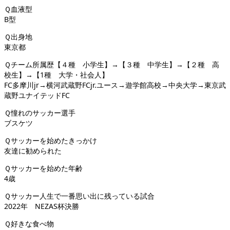
Ｑ血液型
B型
Ｑ出身地
東京都
Ｑチーム所属歴【４種 小学生】→【３種 中学生】→【２種 高
校生】→【1種 大学・社会人】
FC多摩川jr→横河武蔵野FCjr.ユース→遊学館高校→中央大学→東京武
蔵野ユナイテッドFC
Ｑ憧れのサッカー選手
ブスケツ
Ｑサッカーを始めたきっかけ
友達に勧められた
Ｑサッカーを始めた年齢
4歳
Ｑサッカー人生で一番思い出に残っている試合
2022年 NEZAS杯決勝
Ｑ好きな食べ物