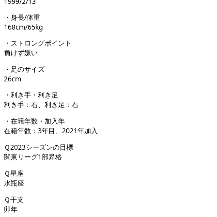
1999/2/13
・身長/体重
168cm/65kg
・ストロングポイント
負けず嫌い
・足のサイズ
26cm
・利き手・利き足
利き手：右、利き足：右
・在籍年数・加入年
在籍年数：3年目、2021年加入
Ｑ2023シーズンの目標
関東リーグ1部昇格
Ｑ星座
水瓶座
Ｑ干支
卯年