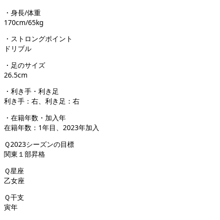
・身長/体重
170cm/65kg
・ストロングポイント
ドリブル
・足のサイズ
26.5cm
・利き手・利き足
利き手：右、利き足：右
・在籍年数・加入年
在籍年数：1年目、2023年加入
Ｑ2023シーズンの目標
関東１部昇格
Ｑ星座
乙女座
Ｑ干支
寅年