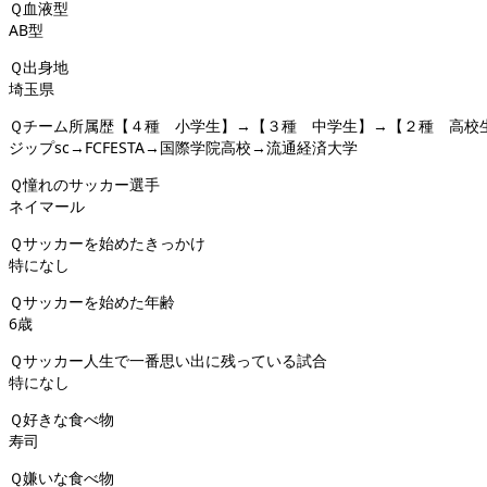
Ｑ血液型
AB型
Ｑ出身地
埼玉県
Ｑチーム所属歴【４種 小学生】→【３種 中学生】→【２種 高校
ジップsc→FCFESTA→国際学院高校→流通経済大学
Ｑ憧れのサッカー選手
ネイマール
Ｑサッカーを始めたきっかけ
特になし
Ｑサッカーを始めた年齢
6歳
Ｑサッカー人生で一番思い出に残っている試合
特になし
Ｑ好きな食べ物
寿司
Ｑ嫌いな食べ物