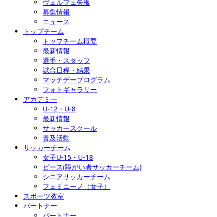
ヴェルフェ矢板
募集情報
ニュース
トップチーム
トップチーム概要
最新情報
選手・スタッフ
試合日程・結果
マッチデープログラム
フォトギャラリー
アカデミー
U-12・U-8
最新情報
サッカースクール
普及活動
サッカーチーム
女子U-15・U-18
ピース(障がい者サッカーチーム)
シニアサッカーチーム
フェミニーノ（女子）
スポーツ教室
パートナー
パートナー