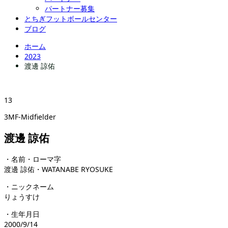
パートナー募集
とちぎフットボールセンター
ブログ
ホーム
2023
渡邊 諒佑
13
3MF-Midfielder
渡邊 諒佑
・名前・ローマ字
渡邊 諒佑・WATANABE RYOSUKE
・ニックネーム
りょうすけ
・生年月日
2000/9/14