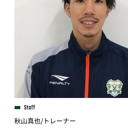
普及活動
サッカーチーム
女子U-15・U-18
ピース(障がい者サッカ
シニアサッカーチーム
フェミニーノ（女子）
スポーツ教室
パートナー
パートナー
パートナー募集
とちぎフットボールセ
ブログ
6Staff
秋山真也/トレーナー