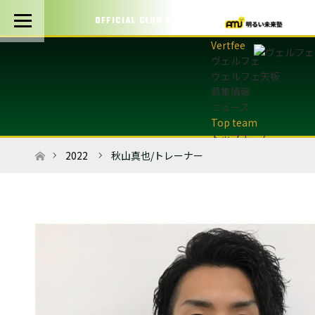
OFFICIAL CLUB PARTNERS
ヴェルフェ
ヴェルフェ矢板
募集情報
ニュース
トップチーム
トップチーム概要
ホーム
2022
秋山真也/トレーナー
最新情報
選手・スタッフ
試合日程・結果
マッチデープログラム
フォトギャラリー
アカデミー
U-12・U-8
最新情報
サッカースクール