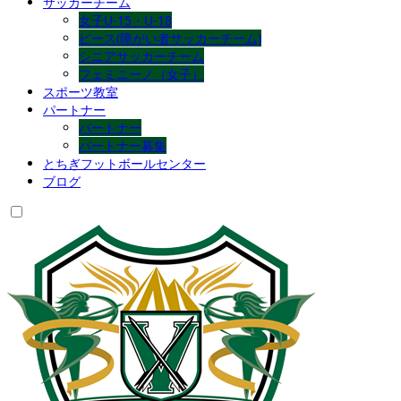
サッカーチーム
女子U-15・U-18
ピース(障がい者サッカーチーム)
シニアサッカーチーム
フェミニーノ（女子）
スポーツ教室
パートナー
パートナー
パートナー募集
とちぎフットボールセンター
ブログ