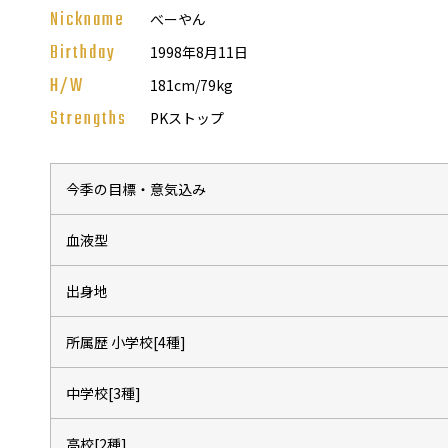
普及活動
Nickname
べーやん
Birthday
1998年8月11日
サッカーチーム
女子U-15・U-18
H/W
181cm/79kg
ピース(障がい者サッカ
Strengths
PKストップ
シニアサッカーチーム
フェミニーノ（女子）
スポーツ教室
今季の目標・意気込み
パートナー
血液型
パートナー
パートナー募集
出身地
とちぎフットボールセ
所属歴 小学校[4種]
ブログ
中学校[3種]
高校[2種]