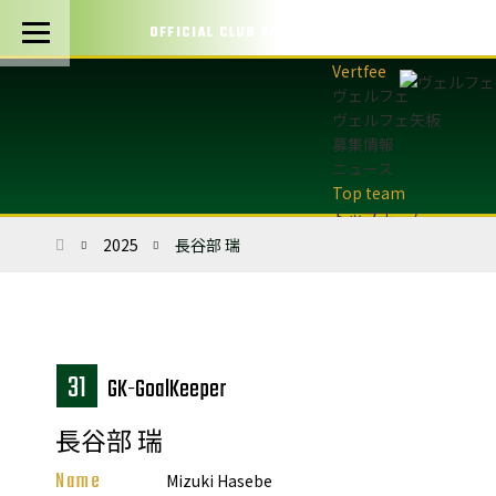
OFFICIAL CLUB PARTNERS
ヴェルフェ
ヴェルフェ矢板
募集情報
ニュース
トップチーム
トップチーム概要
ホーム
2025
長谷部 瑞
最新情報
選手・スタッフ
試合日程・結果
マッチデープログラム
フォトギャラリー
31
1GK-GoalKeeper
アカデミー
長谷部 瑞
U-12・U-8
最新情報
Name
Mizuki Hasebe
サッカースクール