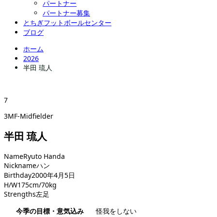
パートナー
パートナー募集
とちぎフットボールセンター
ブログ
ホーム
2026
半田 琉人
7
3MF-Midfielder
半田 琉人
Name
Ryuto Handa
Nickname
ハン
Birthday
2000年4月5日
H/W
175cm/70kg
Strengths
左足
今季の目標・意気込み
怪我をしない