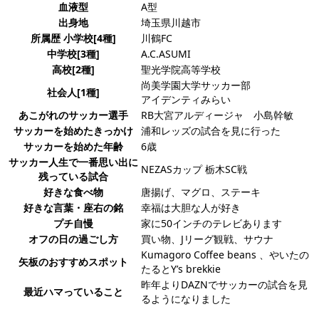
血液型
A型
出身地
埼玉県川越市
所属歴 小学校[4種]
川鶴FC
中学校[3種]
A.C.ASUMI
高校[2種]
聖光学院高等学校
尚美学園大学サッカー部
社会人[1種]
アイデンティみらい
あこがれのサッカー選手
RB大宮アルディージャ 小島幹敏
サッカーを始めたきっかけ
浦和レッズの試合を見に行った
サッカーを始めた年齢
6歳
サッカー人生で一番思い出に
NEZASカップ 栃木SC戦
残っている試合
好きな食べ物
唐揚げ、マグロ、ステーキ
好きな言葉・座右の銘
幸福は大胆な人が好き
プチ自慢
家に50インチのテレビあります
オフの日の過ごし方
買い物、Jリーグ観戦、サウナ
Kumagoro Coffee beans 、やいたの
矢板のおすすめスポット
たるとY’s brekkie
昨年よりDAZNでサッカーの試合を見
最近ハマっていること
るようになりました