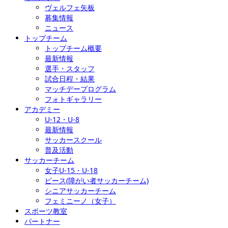
ヴェルフェ矢板
募集情報
ニュース
トップチーム
トップチーム概要
最新情報
選手・スタッフ
試合日程・結果
マッチデープログラム
フォトギャラリー
アカデミー
U-12・U-8
最新情報
サッカースクール
普及活動
サッカーチーム
女子U-15・U-18
ピース(障がい者サッカーチーム)
シニアサッカーチーム
フェミニーノ（女子）
スポーツ教室
パートナー