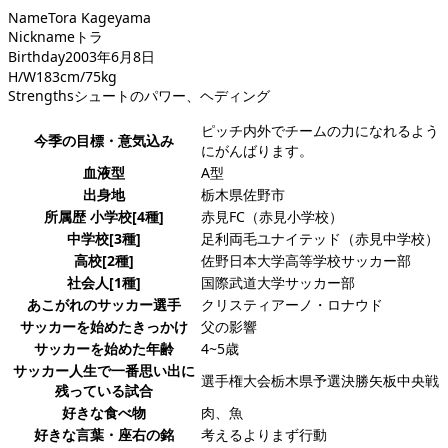
Name
Tora Kageyama
Nickname
トラ
Birthday
2003年6月8日
H/W
183cm/75kg
Strengths
シュートのパワー、ヘディング
ピッチ内外でチームの力になれるよう
今季の目標・意気込み
にがんばります。
血液型
A型
出身地
栃木県佐野市
所属歴 小学校[4種]
赤見FC（赤見小学校）
中学校[3種]
足利両毛ユナイテッド（赤見中学校）
高校[2種]
佐野日本大学高等学校サッカー部
社会人[1種]
国際武道大学サッカー部
あこがれのサッカー選手
クリスティアーノ・ロナウド
サッカーを始めたきっかけ
父の影響
サッカーを始めた年齢
4~5歳
サッカー人生で一番思い出に
選手権大会栃木県予選決勝矢板中央戦
残っている試合
好きな食べ物
肉、魚
好きな言葉・座右の銘
考えるよりまず行動