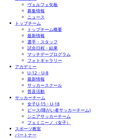
ヴェルフェ矢板
募集情報
ニュース
トップチーム
トップチーム概要
最新情報
選手・スタッフ
試合日程・結果
マッチデープログラム
フォトギャラリー
アカデミー
U-12・U-8
最新情報
サッカースクール
普及活動
サッカーチーム
女子U-15・U-18
ピース(障がい者サッカーチーム)
シニアサッカーチーム
フェミニーノ（女子）
スポーツ教室
パートナー