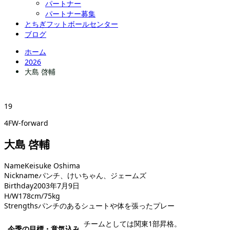
パートナー
パートナー募集
とちぎフットボールセンター
ブログ
ホーム
2026
大島 啓輔
19
4FW-forward
大島 啓輔
Name
Keisuke Oshima
Nickname
パンチ、けいちゃん、ジェームズ
Birthday
2003年7月9日
H/W
178cm/75kg
Strengths
パンチのあるシュートや体を張ったプレー
チームとしては関東1部昇格。
今季の目標・意気込み