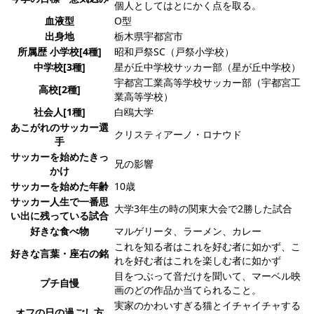
個人としてはとにかく点を取る。
血液型
O型
出身地
栃木県宇都宮市
所属歴 小学校[4種]
昭和戸祭SC（戸祭小学校）
中学校[3種]
星が丘中学校サッカー部（星が丘中学校）
宇都宮工業高等学校サッカー部（宇都宮工
高校[2種]
業高等学校）
社会人[1種]
白鴎大学
あこがれのサッカー選
クリスティアーノ・ロナウド
手
サッカーを始めたきっ
兄の影響
かけ
サッカーを始めた年齢
10歳
サッカー人生で一番思
大学3年生の時の関東大会で2勝した試合
い出に残っている試合
好きな食べ物
マルゲリータ、ラーメン、カレー
これを知る者はこれを好む者に如かず、こ
好きな言葉・座右の銘
れを好む者はこれを楽しむ者に如かず
目をつぶって音だけを聞いて、マーベル映
プチ自慢
画のどの作品か当てられること。
実家のかわいすぎる猫とイチャイチャする
オフの日の過ごし方