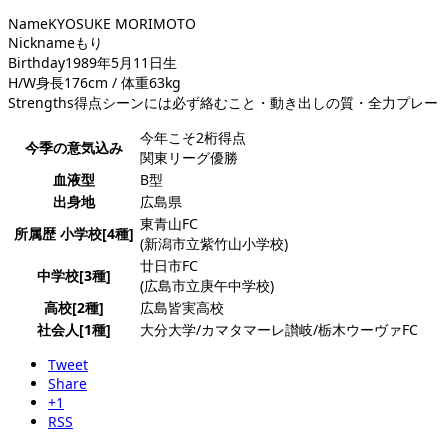
Name
KYOSUKE MORIMOTO
Nickname
もり
Birthday
1989年5月11日生
H/W
身長176cm / 体重63kg
Strengths
得点シーンには必ず絡むこと・動き出しの質・全力プレー
今年こそ2桁得点
今季の意気込み
関東リーグ優勝
血液型
B型
出身地
広島県
東青山FC
所属歴 小学校[4種]
(新潟市立紫竹山小学校)
廿日市FC
中学校[3種]
(広島市立庚午中学校)
高校[2種]
広島皆実高校
社会人[1種]
大分大学/カマタマーレ讃岐/栃木ウーヴァFC
Tweet
Share
+1
RSS