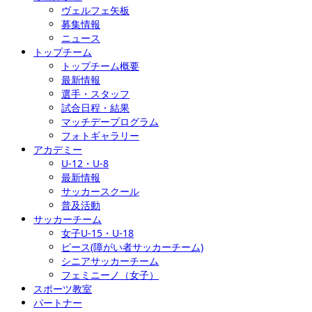
ヴェルフェ矢板
募集情報
ニュース
トップチーム
トップチーム概要
最新情報
選手・スタッフ
試合日程・結果
マッチデープログラム
フォトギャラリー
アカデミー
U-12・U-8
最新情報
サッカースクール
普及活動
サッカーチーム
女子U-15・U-18
ピース(障がい者サッカーチーム)
シニアサッカーチーム
フェミニーノ（女子）
スポーツ教室
パートナー