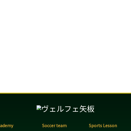
cademy
Soccer team
Sports Lesson