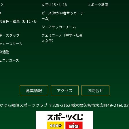
12
女子U-15・U-18
スポーツ教室
8
ピース(障がい者サッカーチ
ーム)
合日程・結果（U-12・U-
）
シニアサッカーチーム
手・スタッフ
フェミニーノ（中学～社会
人女子）
ッカースクール
及活動
ュニアユース
募集情報
アクセス
お問合せ
たかはら那須スポーツクラブ
〒329-2162 栃木県矢板市末広町49-2
tel. 0