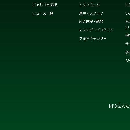
ヴェルフェ矢板
トップチーム
U-
ニュース一覧
選手・スタッフ
U-
試合日程・結果
試
8
マッチデープログラム
選
フォトギャラリー
サ
普
ジ
NPO法人