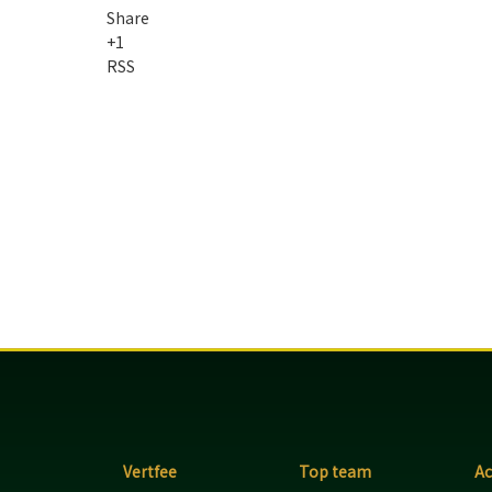
Share
+1
RSS
Vertfee
Top team
A