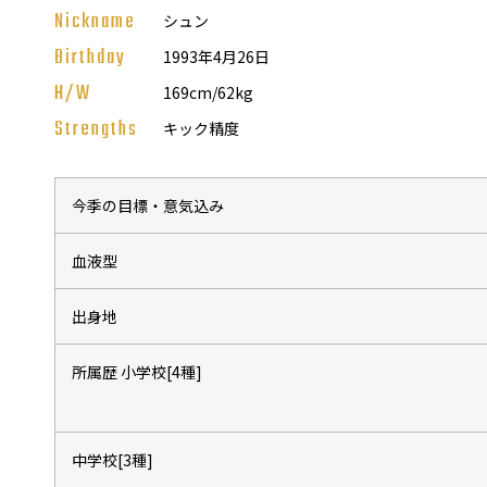
普及活動
Nickname
シュン
Birthday
1993年4月26日
サッカーチーム
女子U-15・U-18
H/W
169cm/62kg
ピース(障がい者サッカ
Strengths
キック精度
シニアサッカーチーム
フェミニーノ（女子）
スポーツ教室
今季の目標・意気込み
パートナー
血液型
パートナー
パートナー募集
出身地
とちぎフットボールセ
所属歴 小学校[4種]
ブログ
中学校[3種]