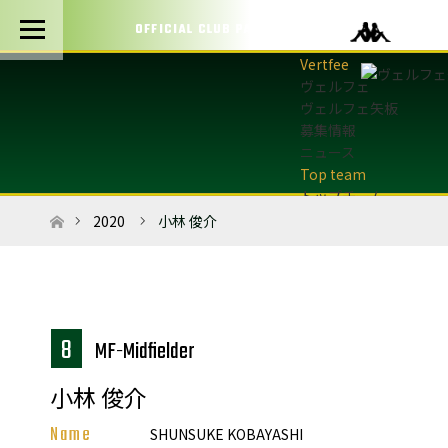
OFFICIAL CLUB PARTNERS
ヴェルフェ
ヴェルフェ矢板
募集情報
ニュース
トップチーム
トップチーム概要
ホーム
2020
小林 俊介
最新情報
選手・スタッフ
試合日程・結果
マッチデープログラム
フォトギャラリー
8
3MF-Midfielder
アカデミー
小林 俊介
U-12・U-8
最新情報
Name
SHUNSUKE KOBAYASHI
サッカースクール