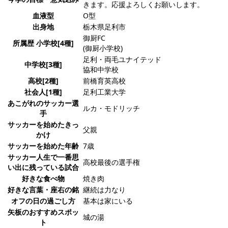
きます。応援よろしくお願いします。
血液型
O型
出身地
栃木県足利市
御厨FC
所属歴 小学校[4種]
(御厨小学校)
足利・両毛ユナイテッド
中学校[3種]
協和中学校
高校[2種]
前橋育英高校
社会人[1種]
足利工業大学
あこがれのサッカー選
ルカ・モドリッチ
手
サッカーを始めたきっ
父親
かけ
サッカーを始めた年齢
7歳
サッカー人生で一番思
高校最後の選手権
い出に残っている試合
好きな食べ物
焼き肉
好きな言葉・座右の銘
継続は力なり
オフの日の過ごし方
基本は家にいる
矢板のおすすめスポッ
城の湯
ト