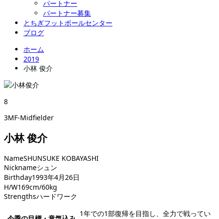
パートナー
パートナー募集
とちぎフットボールセンター
ブログ
ホーム
2019
小林 俊介
8
3MF-Midfielder
小林 俊介
Name
SHUNSUKE KOBAYASHI
Nickname
シュン
Birthday
1993年4月26日
H/W
169cm/60kg
Strengths
ハードワーク
1年での1部復帰を目指し、全力で戦ってい
今季の目標・意気込み