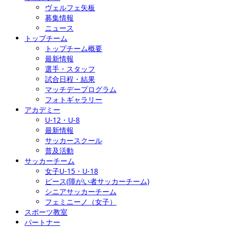
ヴェルフェ矢板
募集情報
ニュース
トップチーム
トップチーム概要
最新情報
選手・スタッフ
試合日程・結果
マッチデープログラム
フォトギャラリー
アカデミー
U-12・U-8
最新情報
サッカースクール
普及活動
サッカーチーム
女子U-15・U-18
ピース(障がい者サッカーチーム)
シニアサッカーチーム
フェミニーノ（女子）
スポーツ教室
パートナー