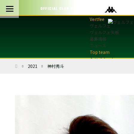
OFFICIAL CLUB PARTNERS
ヴェルフェ
ヴェルフェ矢板
募集情報
ニュース
トップチーム
トップチーム概要
ホーム
2021
神村秀斗
最新情報
選手・スタッフ
試合日程・結果
マッチデープログラム
フォトギャラリー
アカデミー
U-12・U-8
最新情報
サッカースクール