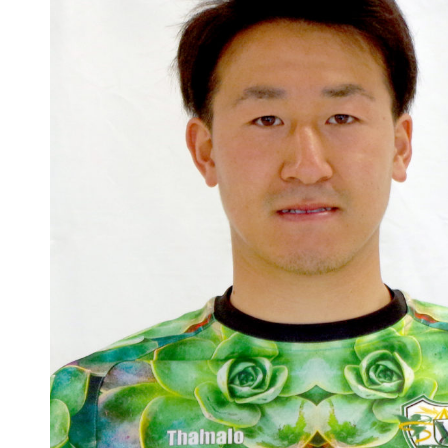
普及活動
サッカーチーム
女子U-15・U-18
ピース(障がい者サッカ
シニアサッカーチーム
フェミニーノ（女子）
スポーツ教室
パートナー
パートナー
パートナー募集
とちぎフットボールセ
ブログ