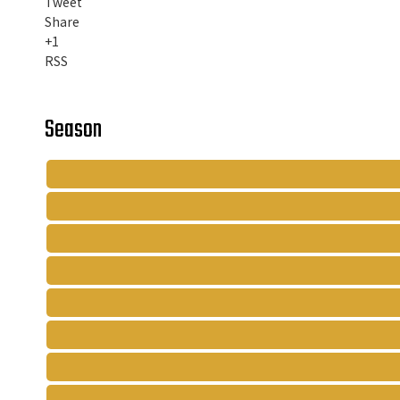
Tweet
Share
+1
RSS
Season