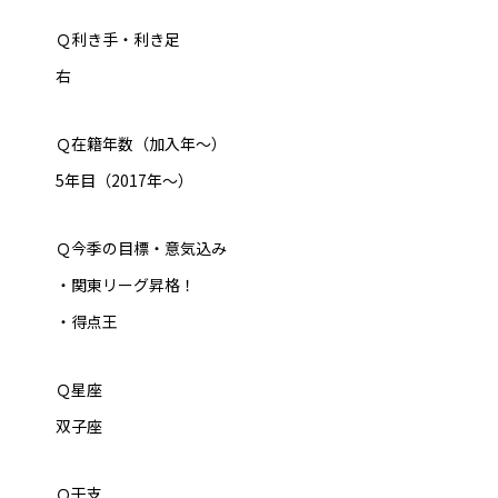
Ｑ利き手・利き足
右
Ｑ在籍年数（加入年～）
5年目（2017年～）
Ｑ今季の目標・意気込み
・関東リーグ昇格！
・得点王
Ｑ星座
双子座
Ｑ干支