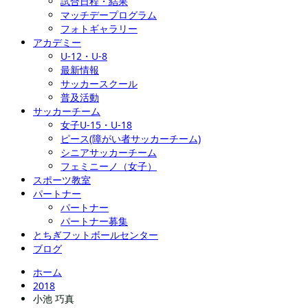
試合日程・結果
マッチデープログラム
フォトギャラリー
アカデミー
U-12・U-8
最新情報
サッカースクール
普及活動
サッカーチーム
女子U-15・U-18
ピース(障がい者サッカーチーム)
シニアサッカーチーム
フェミニーノ（女子）
スポーツ教室
パートナー
パートナー
パートナー募集
とちぎフットボールセンター
ブログ
ホーム
2018
小池 巧真