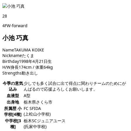
28
4FW-forward
小池 巧真
Name
TAKUMA KOIKE
Nickname
たくま
Birthday
1998年4月21日生
H/W
身長174cm / 体重64kg
Strengths
動き出し
今季の意気
少しでも多く試合に出て得点に関わりチームのためにが
込み
んばるので応援よろしくお願いします。
血液型
A型
出身地
栃木県さくら市
所属歴 小
FC SFIDA
(上松山小学校)
学校[4種]
中学校[3
栃木SCジュニアユース
種]
(氏家中学校)