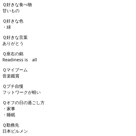
Ｑ好きな食べ物
甘いもの
Ｑ好きな色
・緑
Ｑ好きな言葉
ありがとう
Ｑ座右の銘
Readiness is all
Ｑマイブーム
音楽鑑賞
Ｑプチ自慢
フットワークが軽い
Ｑオフの日の過ごし方
・家事
・睡眠
Ｑ勤務先
日本ビルメン