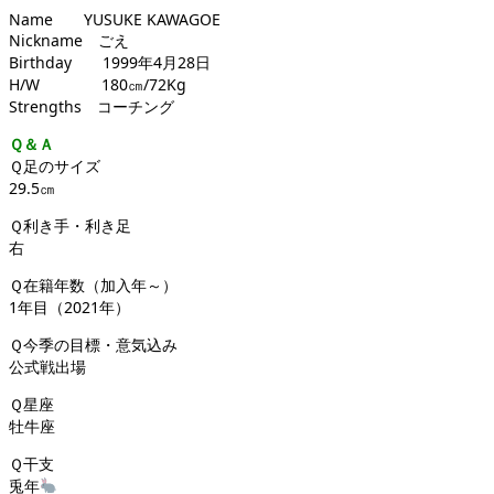
Name YUSUKE KAWAGOE
Nickname ごえ
Birthday 1999年4月28日
H/W 180㎝/72Kg
Strengths コーチング
Ｑ＆Ａ
Ｑ足のサイズ
29.5㎝
Ｑ利き手・利き足
右
Ｑ在籍年数（加入年～）
1年目（2021年）
Ｑ今季の目標・意気込み
公式戦出場
Ｑ星座
牡牛座
Ｑ干支
兎年