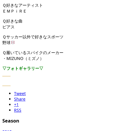
Ｑ好きなアーティスト
ＥＭＰｉＲＥ
Ｑ好きな曲
ピアス
Ｑサッカー以外で好きなスポーツ
野球
Ｑ履いているスパイクのメーカー
・MIZUNO（ミズノ）
▽フォトギャラリー▽
Tweet
Share
+1
RSS
Season