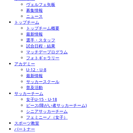
ヴェルフェ矢板
募集情報
ニュース
トップチーム
トップチーム概要
最新情報
選手・スタッフ
試合日程・結果
マッチデープログラム
フォトギャラリー
アカデミー
U-12・U-8
最新情報
サッカースクール
普及活動
サッカーチーム
女子U-15・U-18
ピース(障がい者サッカーチーム)
シニアサッカーチーム
フェミニーノ（女子）
スポーツ教室
パートナー