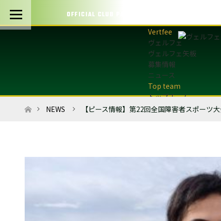
OFFICIAL CLUB PARTNERS
ヴェルフェ
ヴェルフェ矢板
募集情報
ニュース
トップチーム
トップチーム概要
ホーム
NEWS
【ピース情報】第22回全国障害者スポーツ
最新情報
選手・スタッフ
試合日程・結果
マッチデープログラム
フォトギャラリー
アカデミー
U-12・U-8
最新情報
サッカースクール