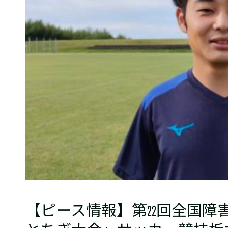
普及活動
サッカーチーム
女子U-15・U-18
ピース(障がい者サッカ
シニアサッカーチーム
フェミニーノ（女子）
スポーツ教室
パートナー
パートナー
パートナー募集
とちぎフットボールセ
ブログ
【ピース情報】第22回全国障