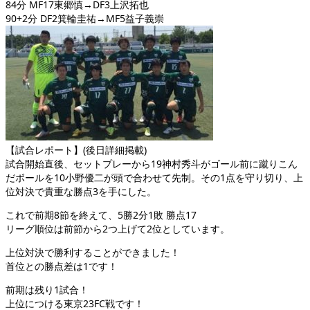
84分 MF17東郷慎→DF3上沢拓也
90+2分 DF2箕輪圭祐→MF5益子義崇
【試合レポート】(後日詳細掲載)
試合開始直後、セットプレーから19神村秀斗がゴール前に蹴りこん
だボールを10小野優二が頭で合わせて先制。その1点を守り切り、上
位対決で貴重な勝点3を手にした。
これで前期8節を終えて、5勝2分1敗 勝点17
リーグ順位は前節から2つ上げて2位としています。
上位対決で勝利することができました！
首位との勝点差は1です！
前期は残り1試合！
上位につける東京23FC戦です！