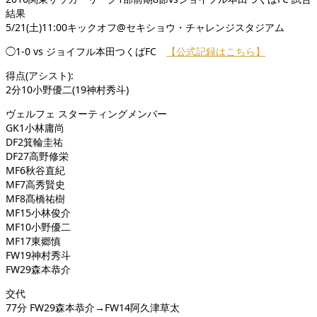
結果
5/21(土)11:00キックオフ@セキショウ・チャレンジスタジアム
◯1-0 vs ジョイフル本田つくばFC
【公式記録はこちら】
得点(アシスト):
2分10小野優二(19神村秀斗)
ヴェルフェ スターティングメンバー
GK1小林庸尚
DF2箕輪圭祐
DF27高野修栄
MF6秋谷直紀
MF7高秀賢史
MF8髙橋祐樹
MF15小林俊介
MF10小野優二
MF17東郷慎
FW19神村秀斗
FW29森本恭介
交代
77分 FW29森本恭介→FW14阿久津草太