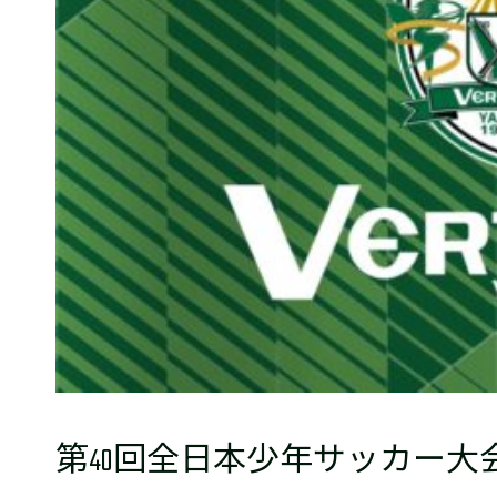
普及活動
サッカーチーム
女子U-15・U-18
ピース(障がい者サッカ
シニアサッカーチーム
フェミニーノ（女子）
スポーツ教室
パートナー
パートナー
パートナー募集
とちぎフットボールセ
ブログ
第40回全日本少年サッカー大