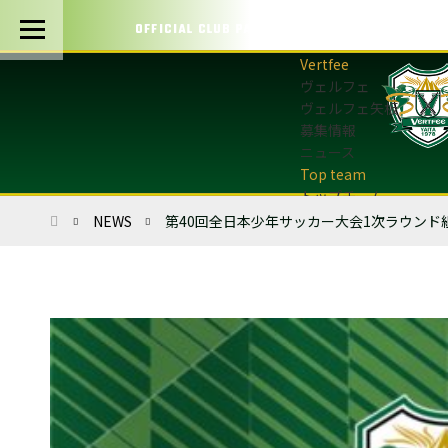
OFFICIAL CLUB PARTNERS
ヴェルフェ
ヴェルフェ矢板
募集情報
ニュース
トップチーム
トップチーム概要
ホーム
NEWS
第40回全日本少年サッカー大会1次ラウンド
最新情報
選手・スタッフ
試合日程・結果
マッチデープログラム
フォトギャラリー
アカデミー
U-12・U-8
最新情報
サッカースクール