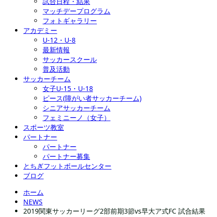
試合日程・結果
マッチデープログラム
フォトギャラリー
アカデミー
U-12・U-8
最新情報
サッカースクール
普及活動
サッカーチーム
女子U-15・U-18
ピース(障がい者サッカーチーム)
シニアサッカーチーム
フェミニーノ（女子）
スポーツ教室
パートナー
パートナー
パートナー募集
とちぎフットボールセンター
ブログ
ホーム
NEWS
2019関東サッカーリーグ2部前期3節vs早大ア式FC 試合結果