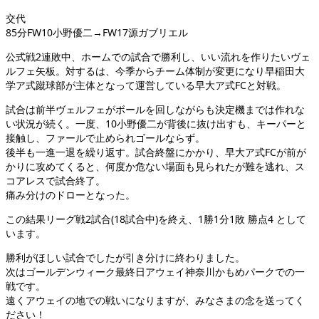
交代
85分FW10小野優二→FW17源ガブリエル
公式戦2連敗中、ホームでの試合で勝利し、いい流れを作りたいヴェ
ルフェ矢板。対するは、今季からチーム体制が変更になり早稲田大
学ア式蹴球部が主体となって運営している早大ア式FCと対戦。
試合は前半ヴェルフェがボールを回しながらも決定機までは作れな
い状況が続く。一度、10小野優二が背後に抜け出すも、キーパーと
接触し、ファールで止められゴールならず。
後半も一進一退を繰り返す。試合終盤にかかり、早大ア式FCが前が
かりに攻めてくると、何度か危ない場面も見られたが難を逃れ、ス
コアレスで試合終了。
痛み分けのドローとなった。
この結果リーグ戦2試合(18試合中)を終え、1勝1分1敗 勝点4 として
います。
勝利がほしい試合でしたが引き分けに終わりました。
次はゴールデンウィーク最終日アウェイ神奈川かもめパークでの一
戦です。
遠くアウェイの地での戦いになりますが、みなさまの念を送ってく
ださい！