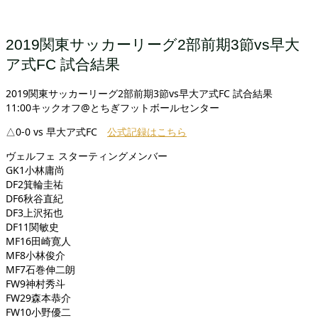
2019関東サッカーリーグ2部前期3節vs早大
ア式FC 試合結果
2019関東サッカーリーグ2部前期3節vs早大ア式FC 試合結果
11:00キックオフ@とちぎフットボールセンター
△0-0 vs 早大ア式FC
公式記録はこちら
ヴェルフェ スターティングメンバー
GK1小林庸尚
DF2箕輪圭祐
DF6秋谷直紀
DF3上沢拓也
DF11関敏史
MF16田崎寛人
MF8小林俊介
MF7石巻伸二朗
FW9神村秀斗
FW29森本恭介
FW10小野優二