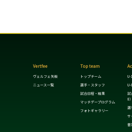
Vertfee
Top team
A
ヴェルフェ矢板
トップチーム
U-
ニュース一覧
選手・スタッフ
U-
試合日程・結果
試
8
マッチデープログラム
選
フォトギャラリー
サ
普