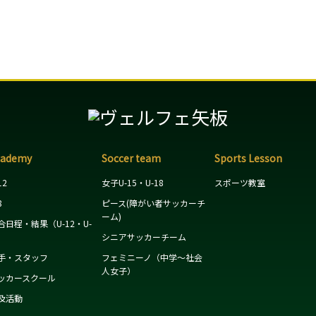
cademy
Soccer team
Sports Lesson
12
女子U-15・U-18
スポーツ教室
8
ピース(障がい者サッカーチ
ーム)
合日程・結果（U-12・U-
）
シニアサッカーチーム
手・スタッフ
フェミニーノ（中学～社会
人女子）
ッカースクール
及活動