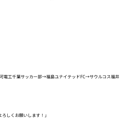
河電工千葉サッカー部→福島ユナイテッドFC→サウルコス福井
よろしくお願いします！」