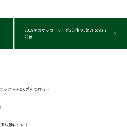
2019関東サッカーリーグ2部後期6節vs tonan
前橋
リニック〜＋αで差をつけろ〜
ル
ップ準決勝について