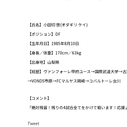
【氏名】小田切 啓(オダギリ ケイ)
【ポジション】DF
【生年月日】1985年8月10日
【身長／体重】170cm／63kg
【出身地】山梨県
【経歴】ヴァンフォーレ甲府ユース→国際武道大学→古
→VONDS市原→FCマルヤス岡崎→コバルトーレ女川
【コメント】
「絶対残留！残りの4試合全てをかけて戦います！応援
Tweet