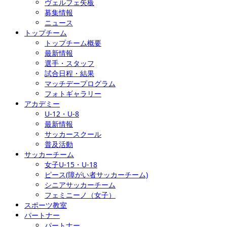
ヴェルフェ矢板
募集情報
ニュース
トップチーム
トップチーム概要
最新情報
選手・スタッフ
試合日程・結果
マッチデープログラム
フォトギャラリー
アカデミー
U-12・U-8
最新情報
サッカースクール
普及活動
サッカーチーム
女子U-15・U-18
ピース(障がい者サッカーチーム)
シニアサッカーチーム
フェミニーノ（女子）
スポーツ教室
パートナー
パートナー