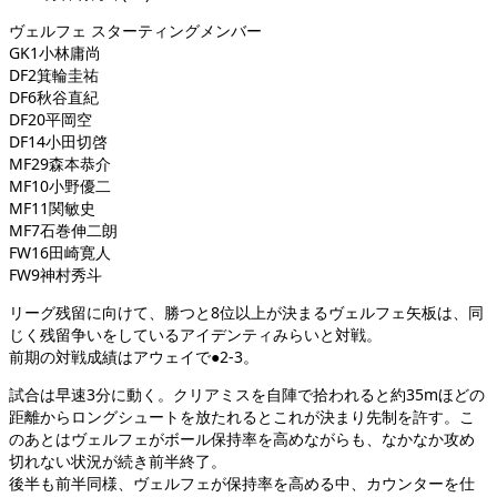
ヴェルフェ スターティングメンバー
GK1小林庸尚
DF2箕輪圭祐
DF6秋谷直紀
DF20平岡空
DF14小田切啓
MF29森本恭介
MF10小野優二
MF11関敏史
MF7石巻伸二朗
FW16田崎寛人
FW9神村秀斗
リーグ残留に向けて、勝つと8位以上が決まるヴェルフェ矢板は、同
じく残留争いをしているアイデンティみらいと対戦。
前期の対戦成績はアウェイで●2-3。
試合は早速3分に動く。クリアミスを自陣で拾われると約35mほどの
距離からロングシュートを放たれるとこれが決まり先制を許す。こ
のあとはヴェルフェがボール保持率を高めながらも、なかなか攻め
切れない状況が続き前半終了。
後半も前半同様、ヴェルフェが保持率を高める中、カウンターを仕