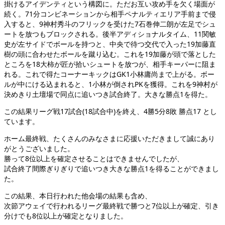
掛けるアイデンティという構図に。ただお互い攻め手を欠く場面が
続く。71分コンビネーションから相手ペナルティエリア手前まで侵
入すると、9神村秀斗のフリックを受けた7石巻伸二朗が左足でシュ
ートを放つもブロックされる。後半アディショナルタイム、11関敏
史が左サイドでボールを持つと、中央で待つ交代で入った19加藤直
樹の頭に合わせたボールを蹴り込む。これを19加藤が頭で落とした
ところを18大柿が匠が拾いシュートを放つが、相手キーパーに阻ま
れる。これで得たコーナーキックはGK1小林庸尚まで上がる。ボー
ルが中にける込まれると、1小林が倒されPKを獲得。これを9神村が
決めきり土壇場で同点に追いつき試合終了。大きな勝点1を得た。
この結果リーグ戦17試合(18試合中)を終え、4勝5分8敗 勝点17 とし
ています。
ホーム最終戦、たくさんのみなさまに応援いただきまして誠にあり
がとうございました。
勝って8位以上を確定させることはできませんでしたが、
試合終了間際ぎりぎりで追いつき大きな勝点1を得ることができまし
た。
この結果、本日行われた他会場の結果も含め、
次節アウェイで行われるリーグ最終戦で勝つと7位以上が確定、引き
分けでも8位以上が確定となりました。